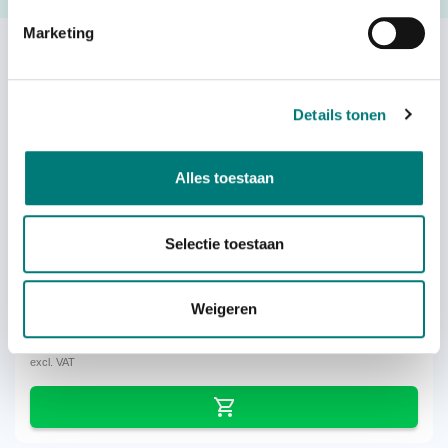
Marketing
Others also viewed:
Details tonen
Alles toestaan
WBH battery contact cleaning kit
Selectie toestaan
Weigeren
each
€
24,66
excl. VAT
excl. VAT