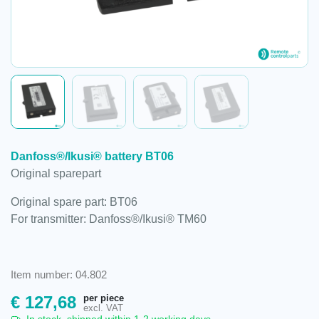
Danfoss®/Ikusi® battery BT06
Original sparepart
Original spare part: BT06
For transmitter: Danfoss®/Ikusi® TM60
Item number: 04.802
per piece
€
127,68
excl. VAT