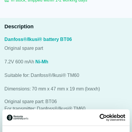
In stock, shipped within 1-2 working days
Description
Danfoss®/Ikusi® battery BT06
Original spare part
7.2V 600 mAh
Ni-Mh
Suitable for: Danfoss®/Ikusi® TM60
Dimensions: 70 mm x 47 mm x 19 mm (lxwxh)
Original spare part: BT06
For transmitter: Danfoss®/Ikusi® TM60
Specifications