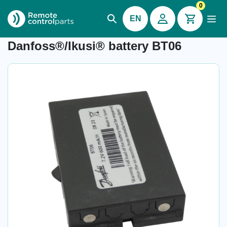
0
EN
Item number: 04.802
Danfoss®/Ikusi® battery BT06