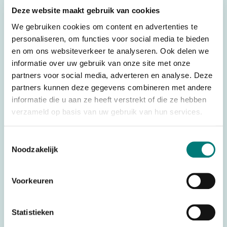
Deze website maakt gebruik van cookies
Weight
0,096 kg
We gebruiken cookies om content en advertenties te
Dimensions
7,0 × 4,7 × 1,9 cm
personaliseren, om functies voor social media te bieden
Brands
Danfoss®/Ikusi®
en om ons websiteverkeer te analyseren. Ook delen we
informatie over uw gebruik van onze site met onze
Parts
Batteries
partners voor social media, adverteren en analyse. Deze
Battery technology
Ni-Mh
partners kunnen deze gegevens combineren met andere
informatie die u aan ze heeft verstrekt of die ze hebben
Country of Origin (CO)
Spain
verzameld op basis van uw gebruik van hun services.
HS code
8507500000
Toestemmingsselectie
Noodzakelijk
Would you like to request a quote for this product? Then fill
Voorkeuren
in the quote request form and we will contact you as soon
as possible.
Statistieken
Request a quote