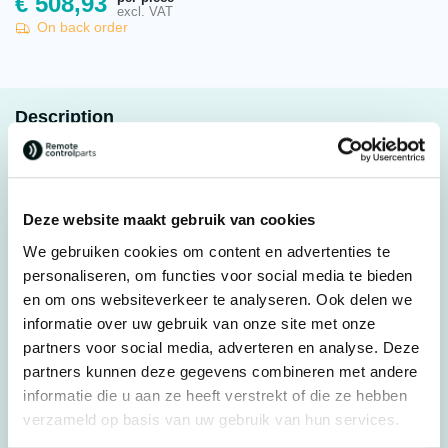
€
508,93
excl. VAT
On back order
Description
Autec® Joystick MJ 5×5 JC3000, R0MANI00E08A0
Original spare part
Deze website maakt gebruik van cookies
Cross joystick
We gebruiken cookies om content en advertenties te
personaliseren, om functies voor social media te bieden
Suitable for:
en om ons websiteverkeer te analyseren. Ook delen we
Autec® series: Air, Dynamic, Modular
informatie over uw gebruik van onze site met onze
Autec® models: AJM, AJR, AJS, FJM, FJR, FJS, MJ
partners voor social media, adverteren en analyse. Deze
partners kunnen deze gegevens combineren met andere
Original spare part: R0MANI00E08A0
informatie die u aan ze heeft verstrekt of die ze hebben
For transmitter: Air, Dynamic, Modular
verzameld op basis van uw gebruik van hun services.