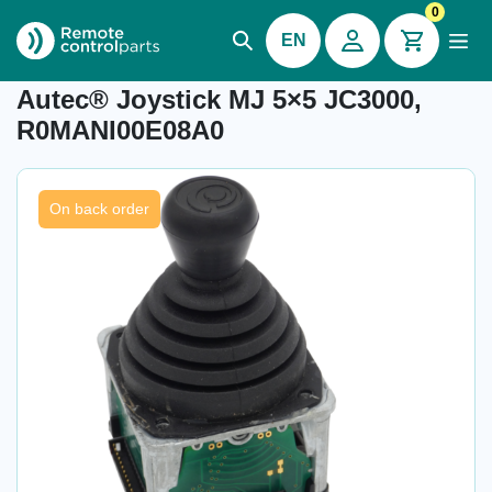
0
EN
Item number: 04.436.10
Autec® Joystick MJ 5×5 JC3000,
R0MANI00E08A0
On back order