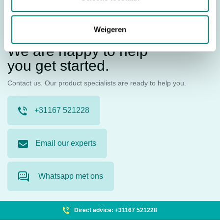
Request a quote
Weigeren
Do you need advice?
We are happy to help
you get started.
Contact us. Our product specialists are ready to help you.
+31167 521228
Email our experts
Whatsapp met ons
Direct advice: +31167 521228