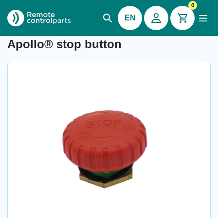
0
EN
Item number: 26.615
Apollo® stop button