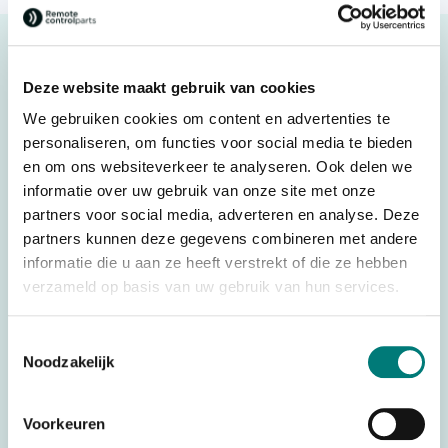
Description
Apollo® stop button
Deze website maakt gebruik van cookies
Original spare part
We gebruiken cookies om content en advertenties te
personaliseren, om functies voor social media te bieden
en om ons websiteverkeer te analyseren. Ook delen we
informatie over uw gebruik van onze site met onze
Specifications
partners voor social media, adverteren en analyse. Deze
partners kunnen deze gegevens combineren met andere
Weight
0,100 kg
informatie die u aan ze heeft verstrekt of die ze hebben
Brands
Apollo®
verzameld op basis van uw gebruik van hun services.
Switches, joysticks &
Parts
Toestemmingsselectie
accessories
Noodzakelijk
HS code
85069095
Country of Origin
Voorkeuren
Netherlands
(CO)