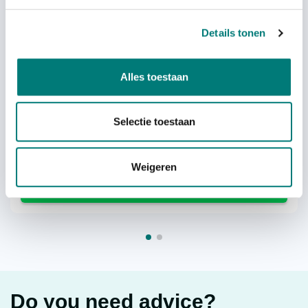
Details tonen
Apollo® belt
Alles toestaan
Selectie toestaan
each
€
14,73
excl. VAT
excl. VAT
Weigeren
Do you need advice?