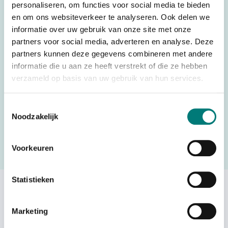
Voltage
VDC
personaliseren, om functies voor social media te bieden
en om ons websiteverkeer te analyseren. Ook delen we
Battery technology
LiPo
informatie over uw gebruik van onze site met onze
Country of Origin (CO)
Taiwan
partners voor social media, adverteren en analyse. Deze
partners kunnen deze gegevens combineren met andere
HS code
8504405590
informatie die u aan ze heeft verstrekt of die ze hebben
verzameld op basis van uw gebruik van hun services.
Would you like to request a quote for this product? Then fill
Toestemmingsselectie
Noodzakelijk
in the quote request form and we will contact you as soon
as possible.
Voorkeuren
Request a quote
Statistieken
Others also viewed:
Marketing