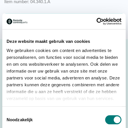
Item number: 04.340.1.A
Request a quote
Deze website maakt gebruik van cookies
Description
We gebruiken cookies om content en advertenties te
personaliseren, om functies voor social media te bieden
Abitron® transmitter housing bottom Nova L,
en om ons websiteverkeer te analyseren. Ook delen we
KH132302110
informatie over uw gebruik van onze site met onze
Original spare part
partners voor social media, adverteren en analyse. Deze
partners kunnen deze gegevens combineren met andere
Abitron® is no longer available. For more information,
informatie die u aan ze heeft verstrekt of die ze hebben
verzameld op basis van uw gebruik van hun services.
please contact us.
Toestemmingsselectie
Noodzakelijk
Specifications