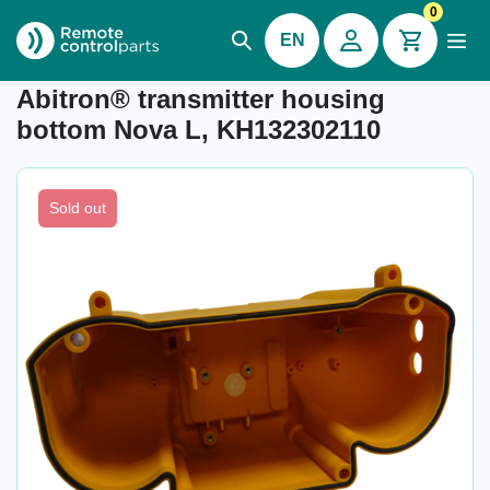
0
EN
Item number: 04.340.1.A
Abitron® transmitter housing
bottom Nova L, KH132302110
Sold out