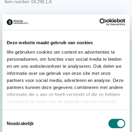
Item number: 04.298.1.A
Request a quote
Deze website maakt gebruik van cookies
Description
We gebruiken cookies om content en advertenties te
personaliseren, om functies voor social media te bieden
Abitron® joystick JH+1L prop x 6 pin, KH671720000.01
en om ons websiteverkeer te analyseren. Ook delen we
(new model)
informatie over uw gebruik van onze site met onze
Original spare part
partners voor social media, adverteren en analyse. Deze
partners kunnen deze gegevens combineren met andere
Abitron® is no longer available. For more information,
informatie die u aan ze heeft verstrekt of die ze hebben
verzameld op basis van uw gebruik van hun services.
please contact us.
Toestemmingsselectie
Noodzakelijk
Specifications