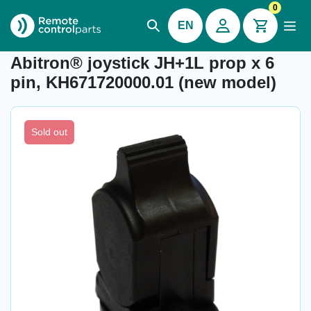
0
EN
Item number: 04.298.1.A
Abitron® joystick JH+1L prop x 6
pin, KH671720000.01 (new model)
Sold out