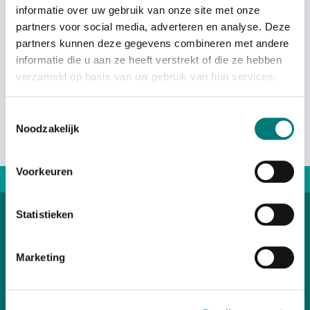
informatie over uw gebruik van onze site met onze
partners voor social media, adverteren en analyse. Deze
€
73,54
each
partners kunnen deze gegevens combineren met andere
excl. VAT
informatie die u aan ze heeft verstrekt of die ze hebben
verzameld op basis van uw gebruik van hun services.
Toestemmingsselectie
Noodzakelijk
Voorkeuren
Direct advice: +31167 521228
Statistieken
Categories
Marketing
Customer Service