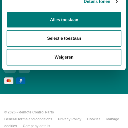
Details tonen
Your account
Alles toestaan
Contact
Selectie toestaan
Follow us
social media
Weigeren
© 2026 - Remote Control Parts
General terms and conditions
Privacy Policy
Cookies
Manage
cookies
Company details