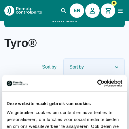
0
EN
Show filters
Tyro®
Sort by:
On back order
Deze website maakt gebruik van cookies
We gebruiken cookies om content en advertenties te
personaliseren, om functies voor social media te bieden
Tyro® battery pack TY
en om ons websiteverkeer te analyseren. Ook delen we
55.00.56