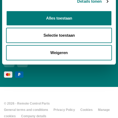
Details tonen
Your account
Alles toestaan
Contact
Selectie toestaan
Follow us
social media
Weigeren
© 2026 - Remote Control Parts
General terms and conditions
Privacy Policy
Cookies
Manage
cookies
Company details