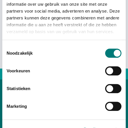
informatie over uw gebruik van onze site met onze
partners voor social media, adverteren en analyse. Deze
€
616,21
€
179,63
From
From
each
each
partners kunnen deze gegevens combineren met andere
excl. VAT
excl. VAT
informatie die u aan ze heeft verstrekt of die ze hebben
verzameld op basis van uw gebruik van hun services.
Toestemmingsselectie
Noodzakelijk
Voorkeuren
Direct advice: +31167 521228
Statistieken
Categories
Marketing
Customer Service