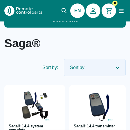
0
EN
Show filters
Saga®
Sort by:
Saga® 1-L4 system
Saga® 1-L4 transmitter
complete