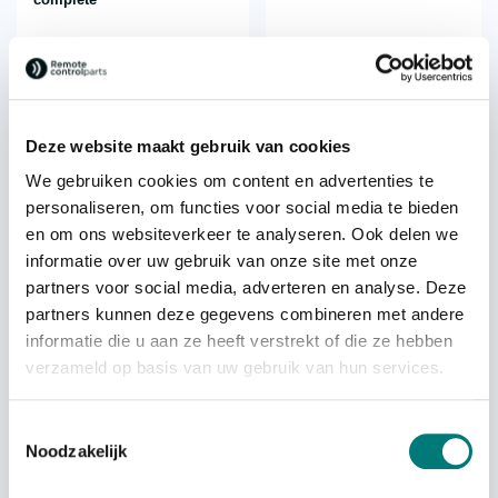
€
688,76
€
229,98
each
each
excl. VAT
excl. VAT
Deze website maakt gebruik van cookies
We gebruiken cookies om content en advertenties te
personaliseren, om functies voor social media te bieden
en om ons websiteverkeer te analyseren. Ook delen we
On back order
informatie over uw gebruik van onze site met onze
partners voor social media, adverteren en analyse. Deze
partners kunnen deze gegevens combineren met andere
informatie die u aan ze heeft verstrekt of die ze hebben
Saga® protective cover
Saga® L40 carrying strap
verzameld op basis van uw gebruik van hun services.
transmitter L4/6/8
€
23,32
€
20,99
Toestemmingsselectie
each
each
Noodzakelijk
excl. VAT
excl. VAT