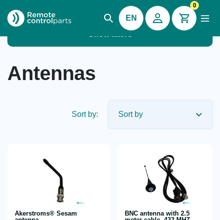
0
EN
Show filters
Antennas
Sort by:
Akerstroms® Sesam
BNC antenna with 2.5
antenna
meter cable, 433 MHZ