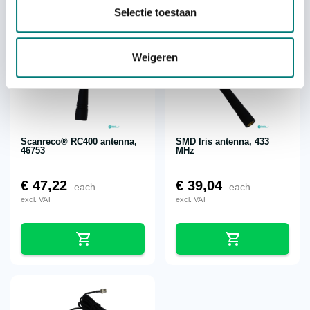
Selectie toestaan
Weigeren
Scanreco® RC400 antenna,
SMD Iris antenna, 433
46753
MHz
€
47,22
€
39,04
each
each
excl. VAT
excl. VAT