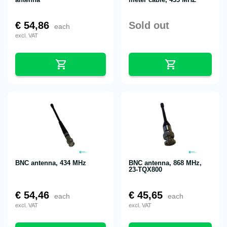
€
54,86
Sold out
each
excl. VAT
BNC antenna, 434 MHz
BNC antenna, 868 MHz,
23-TQX800
€
54,46
€
45,65
each
each
excl. VAT
excl. VAT