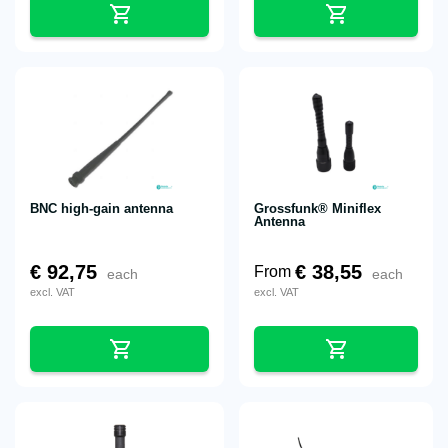
BNC high-gain antenna
Grossfunk® Miniflex
Antenna
€
92,75
€
38,55
From
each
each
excl. VAT
excl. VAT