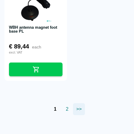
WBH antenna magnet foot
base PL
€
89,44
each
excl. VAT
1
2
>>