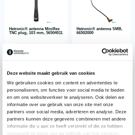
Hetronic® antenna Miniflex
Hetronic® antenna SMB,
TNC plug, 103 mm, 56504011
66502000
€
49,34
€
26,81
each
each
excl. VAT
excl. VAT
Deze website maakt gebruik van cookies
We gebruiken cookies om content en advertenties te
personaliseren, om functies voor social media te bieden
en om ons websiteverkeer te analyseren. Ook delen we
informatie over uw gebruik van onze site met onze
partners voor social media, adverteren en analyse. Deze
partners kunnen deze gegevens combineren met andere
informatie die u aan ze heeft verstrekt of die ze hebben
Hetronic® dual antenna type
Imet® M880 antenna,
verzameld op basis van uw gebruik van hun services.
6K-442TC TNC, 56506500
AN078