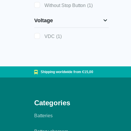
Without Stop Button
(1)
Voltage
VDC
(1)
Shipping worldwide from €15,00
Categories
Batteries