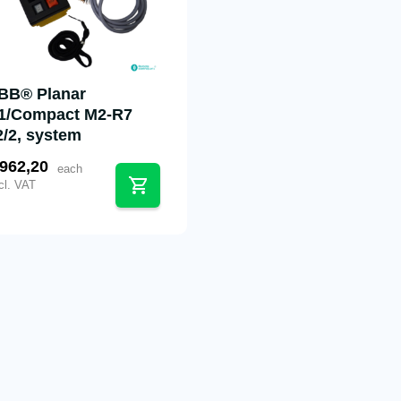
BB® Planar
1/Compact M2-R7
2/2, system
962,20
each
cl. VAT