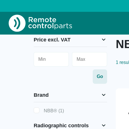
Home
»
NBB®
»
NBB® Planar
Price excl. VAT
NB
1 resul
Brand
NBB®
(1)
Radiographic controls