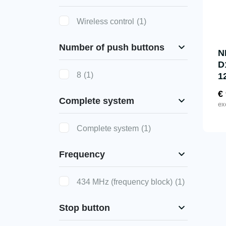
Wireless control
(1)
Number of push buttons
N
D
8
(1)
1
€
Complete system
ex
Complete system
(1)
Frequency
434 MHz (frequency block)
(1)
Stop button