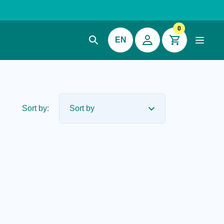
0
EN
Sort by: