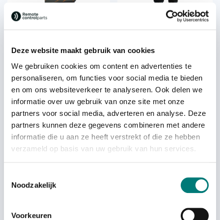
Akerstroms® Sesam 800 DIN
Akerstroms® Sesam 800
receiver, 942216-000
RX receiver
€
278,77
€
249,25
From
each
each
Deze website maakt gebruik van cookies
excl. VAT
excl. VAT
We gebruiken cookies om content en advertenties te
personaliseren, om functies voor social media te bieden
en om ons websiteverkeer te analyseren. Ook delen we
informatie over uw gebruik van onze site met onze
partners voor social media, adverteren en analyse. Deze
partners kunnen deze gegevens combineren met andere
informatie die u aan ze heeft verstrekt of die ze hebben
verzameld op basis van uw gebruik van hun services.
Toestemmingsselectie
Akerstroms® Sesam 800
Noodzakelijk
RXD receiver
€
313,37
From
each
Voorkeuren