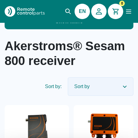
0
EN
Show filters
Akerstroms® Sesam
800 receiver
Sort by: